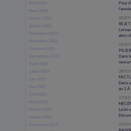
Avril 2026
Pour ê
l'année
Mars 2026
30/07
Février 2026
REJET
Janvier 2026
Lorsque
Décembre 2025
alors d
Novembre 2025
29/07
Octobre 2025
PILIE
Septembre 2025
Dans le
rencont
Août 2025
28/07
Juillet 2025
FACTU
Juin 2025
Dans u
Mai 2025
au 1 À 
Avril 2025
27/07
Mars 2025
MÉCÉN
Février 2025
La loi 
Désorma
Janvier 2025
23/07
Décembre 2024
BAISS