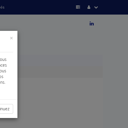
ués
j
×
vous
nces
vous
os
ns.
inuez