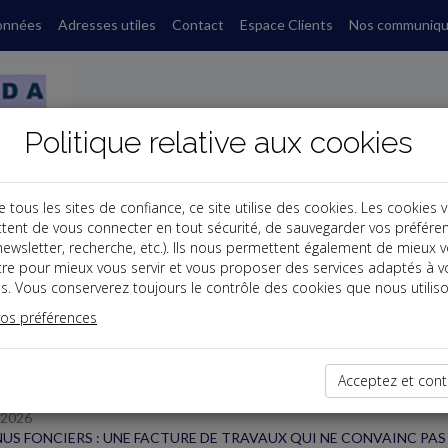
onnées
Adresses utiles
Contact
Espace Clients
Nos communiq
Politique relative aux cookies
ous les sites de confiance, ce site utilise des cookies. Les cookies 
tent de vous connecter en tout sécurité, de sauvegarder vos préfére
s
, newsletter, recherche, etc.). Ils nous permettent également de mieux 
tre pour mieux vous servir et vous proposer des services adaptés à v
s. Vous conserverez toujours le contrôle des cookies que nous utiliso
 des dernières dépêches
vos préférences
TPE
Acceptez et cont
/2026
US FONCIERS : UNE FACTURE DE TRAVAUX QUI NE CONVAINC PAS