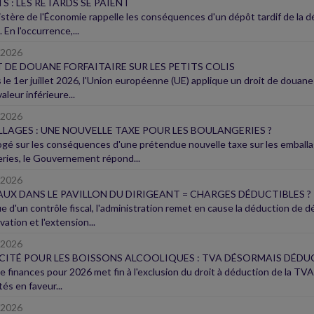
S : LES RETARDS SE PAIENT
istère de l'Économie rappelle les conséquences d'un dépôt tardif de la d
. En l'occurrence,...
/2026
 DE DOUANE FORFAITAIRE SUR LES PETITS COLIS
 le 1er juillet 2026, l'Union européenne (UE) applique un droit de douane 
aleur inférieure...
/2026
LAGES : UNE NOUVELLE TAXE POUR LES BOULANGERIES ?
ogé sur les conséquences d'une prétendue nouvelle taxe sur les emball
eries, le Gouvernement répond...
/2026
UX DANS LE PAVILLON DU DIRIGEANT = CHARGES DÉDUCTIBLES ?
sue d'un contrôle fiscal, l'administration remet en cause la déduction d
vation et l'extension...
/2026
CITÉ POUR LES BOISSONS ALCOOLIQUES : TVA DÉSORMAIS DÉDU
de finances pour 2026 met fin à l'exclusion du droit à déduction de la TV
tés en faveur...
/2026