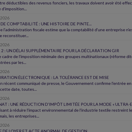
tre déductibles des revenus fonciers, les travaux doivent avoir été effec
 d'imposition...
/2026
 DE COMPTABILITÉ : UNE HISTOIRE DE PINTE...
 l'administration fiscale estime que la comptabilité d'une entreprise n'est
e reconstituer...
/2026
R 2 : UN DÉLAI SUPPLÉMENTAIRE POUR LA DÉCLARATION GIR
 cadre de l'imposition minimale des groupes multinationaux (réforme dite «
rées par les...
/2026
RATION ÉLECTRONIQUE : LA TOLÉRANCE EST DE MISE
n récent communiqué de presse, le Gouvernement confirme l'entrée en vi
cette date, toutes...
/2026
AT : UNE RÉDUCTION D'IMPÔT LIMITÉE POUR LA MODE « ULTRA-E
visant à réduire l'impact environnemental de l'industrie textile restreint
is, les entreprises...
/2026
E DE LOYER ET ACTE ANORMAL DE GESTION