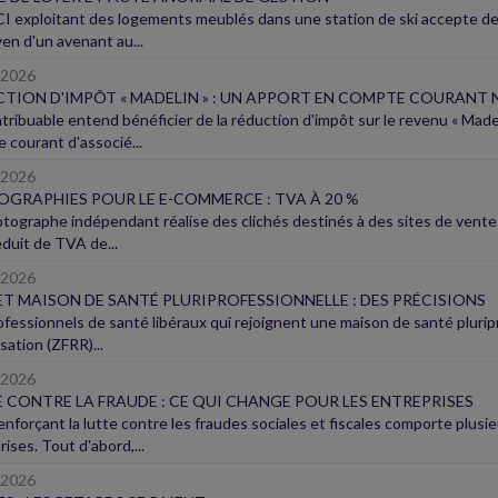
I exploitant des logements meublés dans une station de ski accepte de r
en d'un avenant au...
/2026
TION D'IMPÔT « MADELIN » : UN APPORT EN COMPTE COURANT N
tribuable entend bénéficier de la réduction d'impôt sur le revenu « Madel
 courant d'associé...
/2026
GRAPHIES POUR LE E-COMMERCE : TVA À 20 %
tographe indépendant réalise des clichés destinés à des sites de vente 
éduit de TVA de...
/2026
ET MAISON DE SANTÉ PLURIPROFESSIONNELLE : DES PRÉCISIONS
ofessionnels de santé libéraux qui rejoignent une maison de santé plurip
isation (ZFRR)...
/2026
 CONTRE LA FRAUDE : CE QUI CHANGE POUR LES ENTREPRISES
 renforçant la lutte contre les fraudes sociales et fiscales comporte plus
ises. Tout d'abord,...
/2026