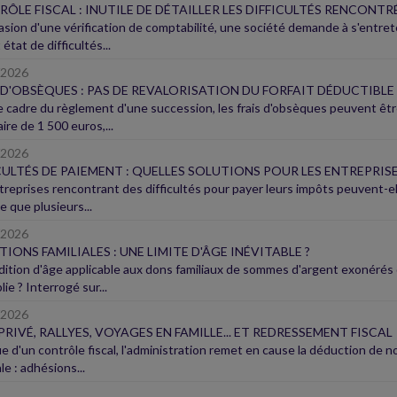
ÔLE FISCAL : INUTILE DE DÉTAILLER LES DIFFICULTÉS RENCONTR
casion d'une vérification de comptabilité, une société demande à s'entrete
 état de difficultés...
/2026
 D'OBSÈQUES : PAS DE REVALORISATION DU FORFAIT DÉDUCTIBLE
e cadre du règlement d'une succession, les frais d'obsèques peuvent êtr
aire de 1 500 euros,...
/2026
CULTÉS DE PAIEMENT : QUELLES SOLUTIONS POUR LES ENTREPRISE
treprises rencontrant des difficultés pour payer leurs impôts peuvent-
e que plusieurs...
/2026
IONS FAMILIALES : UNE LIMITE D'ÂGE INÉVITABLE ?
dition d'âge applicable aux dons familiaux de sommes d'argent exonérés 
ie ? Interrogé sur...
/2026
PRIVÉ, RALLYES, VOYAGES EN FAMILLE... ET REDRESSEMENT FISCAL
sue d'un contrôle fiscal, l'administration remet en cause la déduction d
le : adhésions...