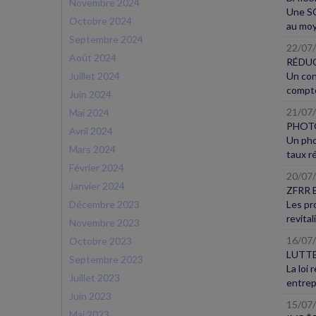
Novembre 2024
Une SC
Octobre 2024
au moy
Septembre 2024
22/07
Août 2024
RÉDUC
Juillet 2024
Un con
compte
Juin 2024
21/07
Mai 2024
PHOTO
Avril 2024
Un pho
Mars 2024
taux r
Février 2024
20/07
Janvier 2024
ZFRR 
Décembre 2023
Les pr
revital
Novembre 2023
16/07
Octobre 2023
LUTTE
Septembre 2023
La loi
Juillet 2023
entrepr
Juin 2023
15/07
Mai 2023