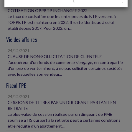
24/12/2021
COTISATION OPPBTP INCHANGÉE 2022
Le taux de cotisation que les entreprises du BTP versent à
l'OPPBTP est maintenu en 2022. Il reste identique à celui
établi depuis 2017. Pour 2022, un...
Vie des affaires
24/12/2021
CLAUSE DE NON-SOLLICITATION DE CLIENTÈLE
L'acquéreur d'un fonds de commerce s'engage, en contrepartie
d'un prix de vente minoré, à ne pas solliciter certaines sociétés
avec lesquelles son vendeur...
Fiscal TPE
24/12/2021
CESSIONS DE TITRES PAR UN DIRIGEANT PARTANT EN
RETRAITE
La plus-value de cession réalisée par un dirigeant de PME
soumise à l'IS qui part à la retraite peut à certaines conditions
être réduite d'un abattement...