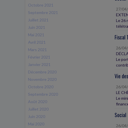
Octobre 2021
27/04
Septembre 2021
EXTEN
Juillet 2021
Le 26 
télétra
Juin 2021
Mai 2021
Fiscal 
Avril 2021
26/04
Mars 2021
DÉCLA
Février 2021
Le port
Janvier 2021
contrib
Décembre 2020
Vie des
Novembre 2020
Octobre 2020
26/04
LE CH
Septembre 2020
Le min
Août 2020
finance
Juillet 2020
Social
Juin 2020
Mai 2020
26/04