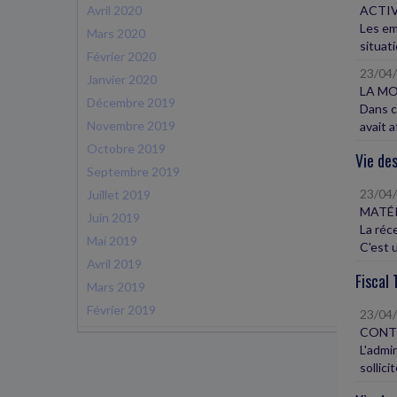
Avril 2020
ACTIV
Les em
Mars 2020
situati
Février 2020
23/04
Janvier 2020
LA MO
Décembre 2019
Dans ce
Novembre 2019
avait a
Octobre 2019
Vie des
Septembre 2019
23/04
Juillet 2019
MATÉ
Juin 2019
La réc
Mai 2019
C'est u
Avril 2019
Fiscal 
Mars 2019
Février 2019
23/04
CONTR
L'admin
sollicite