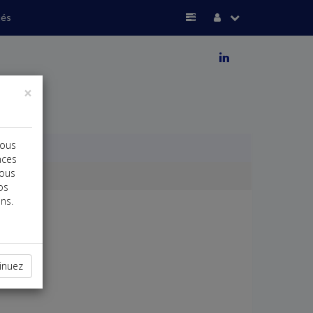
ués
j
×
vous
nces
vous
os
ns.
inuez