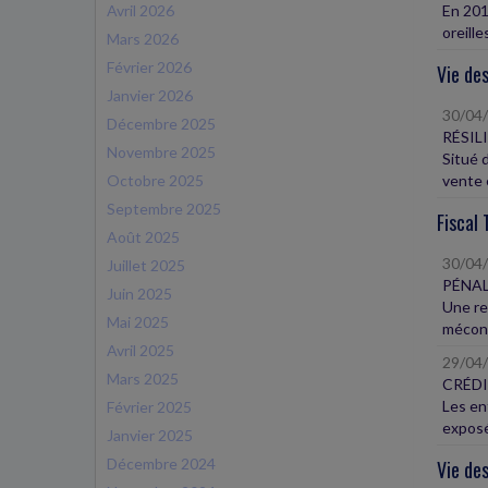
Avril 2026
En 201
oreille
Mars 2026
Février 2026
Vie des
Janvier 2026
30/04
Décembre 2025
RÉSIL
Novembre 2025
Situé d
Octobre 2025
vente e
Septembre 2025
Fiscal 
Août 2025
30/04
Juillet 2025
PÉNAL
Juin 2025
Une re
Mai 2025
méconn
Avril 2025
29/04
Mars 2025
CRÉDI
Les en
Février 2025
exposé
Janvier 2025
Décembre 2024
Vie des