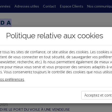
onnées
Adresses utiles
Contact
Espace Clients
Nos communiq
Politique relative aux cookies
ous les sites de confiance, ce site utilise des cookies. Les cookies 
tent de vous connecter en tout sécurité, de sauvegarder vos préfére
s
, newsletter, recherche, etc.). Ils nous permettent également de mieux 
tre pour mieux vous servir et vous proposer des services adaptés à v
s. Vous conserverez toujours le contrôle des cookies que nous utiliso
 des dernières dépêches
vos préférences
Acceptez et cont
/2021
DIRE LE PORT DU VOILE À UNE VENDEUSE