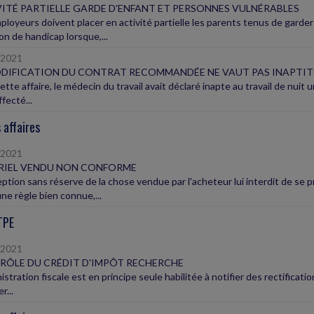
ITÉ PARTIELLE GARDE D'ENFANT ET PERSONNES VULNÉRABLES
ployeurs doivent placer en activité partielle les parents tenus de gard
on de handicap lorsque,...
/2021
DIFICATION DU CONTRAT RECOMMANDÉE NE VAUT PAS INAPTI
tte affaire, le médecin du travail avait déclaré inapte au travail de nuit 
ffecté...
 affaires
/2021
RIEL VENDU NON CONFORME
eption sans réserve de la chose vendue par l'acheteur lui interdit de se 
ne règle bien connue,...
TPE
/2021
ÔLE DU CRÉDIT D'IMPÔT RECHERCHE
istration fiscale est en principe seule habilitée à notifier des rectificati
r...