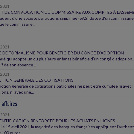
/2021
T DE CONVOCATION DU COMMISSAIRE AUX COMPTES À L'ASSEM
sident d'une société par actions simplifiée (SAS) dotée d'un commissair
ue le commissaire...
/2021
 DE FORMALISME POUR BÉNÉFICIER DU CONGÉ D'ADOPTION
arié qui adopte un ou plusieurs enfants bénéficie d'un congé d'adoption.
if de son absence...
/2021
TION GÉNÉRALE DES COTISATIONS
uction générale de cotisations patronales ne peut être cumulée ni avec l'
ions, ni avec une...
 affaires
/2021
NTIFICATION RENFORCÉE POUR LES ACHATS EN LIGNES
le 15 avril 2021, la majorité des banques françaises appliquent l'authenti
 100 euros....