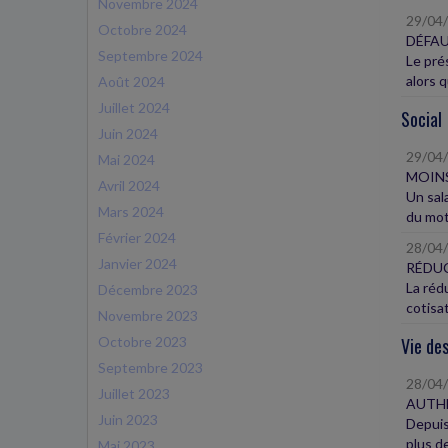
Novembre 2024
29/04
Octobre 2024
DÉFAU
Septembre 2024
Le pré
alors q
Août 2024
Juillet 2024
Social
Juin 2024
29/04
Mai 2024
MOINS
Avril 2024
Un sal
Mars 2024
du mot
Février 2024
28/04
Janvier 2024
RÉDUC
La réd
Décembre 2023
cotisat
Novembre 2023
Octobre 2023
Vie des
Septembre 2023
28/04
Juillet 2023
AUTHE
Juin 2023
Depuis 
plus de
Mai 2023