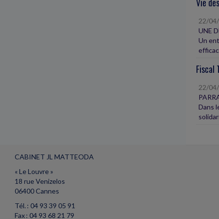
Vie des
22/04
UNE D
Un entr
efficac
Fiscal 
22/04
PARRA
Dans l
solidar
CABINET JL MATTEODA
« Le Louvre »
18 rue Venizelos
06400 Cannes
Tél. : 04 93 39 05 91
Fax : 04 93 68 21 79