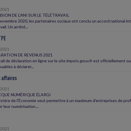
/2021
SION DE L'ANI SUR LE TÉLÉTRAVAIL
novembre 2020, les partenaires sociaux ont conclu un accord national in
vail. Un arrêté...
TPE
/2021
RATION DE REVENUS 2021
ail de déclaration en ligne sur le site impots.gouv.fr est officiellement ouv
uables à déclarer...
 affaires
/2021
ÈQUE NUMÉRIQUE ÉLARGI
istère de l'Économie veut permettre à un maximum d'entreprises de profit
r leur numérisation....
/2021