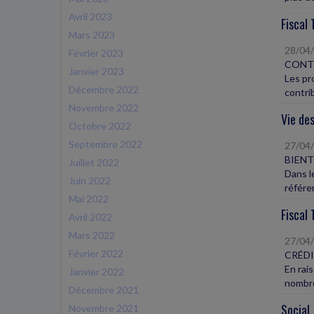
Avril 2023
Fiscal 
Mars 2023
28/04
Février 2023
CONTR
Janvier 2023
Les pr
Décembre 2022
contrib
Novembre 2022
Vie des
Octobre 2022
Septembre 2022
27/04
BIENT
Juillet 2022
Dans l
Juin 2022
référe
Mai 2022
Fiscal 
Avril 2022
Mars 2022
27/04
Février 2022
CRÉDI
En rais
Janvier 2022
nombre
Décembre 2021
Social
Novembre 2021