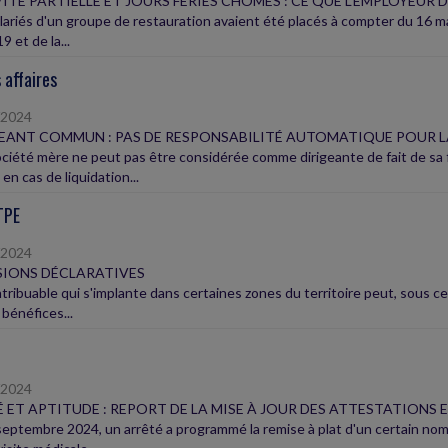
ITÉ PARTIELLE ET JOURS FÉRIÉS CHÔMÉS : CE QUE L'EMPLOYEUR 
lariés d'un groupe de restauration avaient été placés à compter du 16 mar
9 et de la...
 affaires
/2024
EANT COMMUN : PAS DE RESPONSABILITÉ AUTOMATIQUE POUR L
ciété mère ne peut pas être considérée comme dirigeante de fait de sa fil
 en cas de liquidation...
TPE
/2024
IONS DÉCLARATIVES
tribuable qui s'implante dans certaines zones du territoire peut, sous ce
 bénéfices...
/2024
 ET APTITUDE : REPORT DE LA MISE À JOUR DES ATTESTATIONS E
septembre 2024, un arrêté a programmé la remise à plat d'un certain nomb