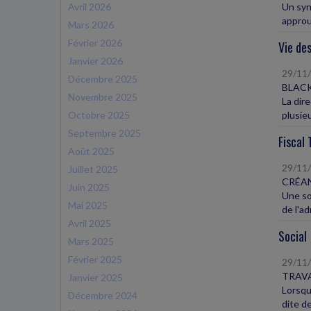
Avril 2026
Un synd
approu
Mars 2026
Février 2026
Vie des
Janvier 2026
29/11
Décembre 2025
BLACK
Novembre 2025
La dir
Octobre 2025
plusie
Septembre 2025
Fiscal 
Août 2025
29/11
Juillet 2025
CRÉAN
Juin 2025
Une so
Mai 2025
de l'ad
Avril 2025
Social
Mars 2025
Février 2025
29/11
TRAVA
Janvier 2025
Lorsqu
Décembre 2024
dite de