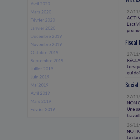
Avril 2020
27/11
Mars 2020
ACTIV
Février 2020
L'acti
Janvier 2020
promou
Décembre 2019
Fiscal 
Novembre 2019
Octobre 2019
27/11
RÉCL
Septembre 2019
Lorsqu
Juillet 2019
qui doi
Juin 2019
Social
Mai 2019
Avril 2019
27/11
Mars 2019
NON C
Une sal
Février 2019
travail
26/11
NOTIO
La duré