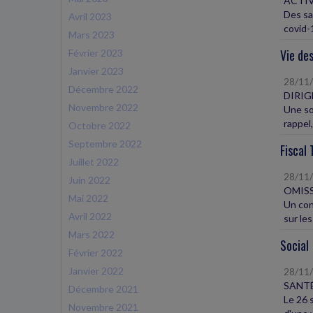
ACTIV
Des sa
Avril 2023
covid-1
Mars 2023
Vie des
Février 2023
Janvier 2023
28/11
Décembre 2022
DIRIG
Novembre 2022
Une so
rappel,
Octobre 2022
Septembre 2022
Fiscal 
Juillet 2022
28/11
Juin 2022
OMISS
Mai 2022
Un con
Avril 2022
sur les
Mars 2022
Social
Février 2022
Janvier 2022
28/11
SANTÉ
Décembre 2021
Le 26 
Novembre 2021