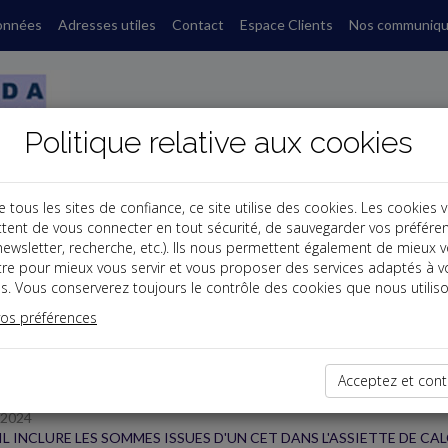
onnées
Adresses utiles
Contact
Espace Clients
Nos communiq
Politique relative aux cookies
ous les sites de confiance, ce site utilise des cookies. Les cookies 
tent de vous connecter en tout sécurité, de sauvegarder vos préfére
s
, newsletter, recherche, etc.). Ils nous permettent également de mieux 
tre pour mieux vous servir et vous proposer des services adaptés à v
s. Vous conserverez toujours le contrôle des cookies que nous utiliso
 des dernières dépêches
vos préférences
Acceptez et cont
/2024
IL INCLURE LES SOMMES ISSUES D'UN CET DANS L'ASSIETTE DE CAL