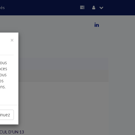
ués
j
×
vous
nces
vous
os
ns.
inuez
CUL D'UN 13