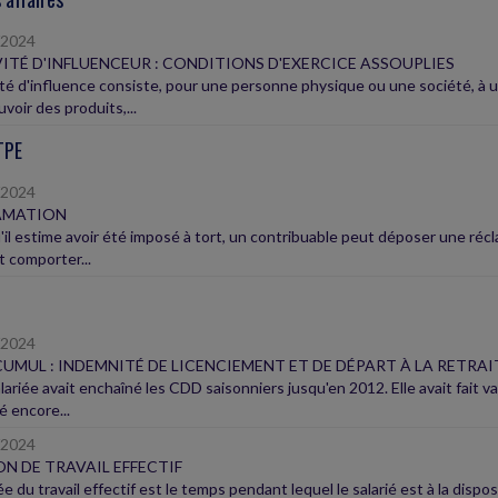
/2024
ITÉ D'INFLUENCEUR : CONDITIONS D'EXERCICE ASSOUPLIES
vité d'influence consiste, pour une personne physique ou une société, à ut
voir des produits,...
TPE
/2024
AMATION
'il estime avoir été imposé à tort, un contribuable peut déposer une récl
t comporter...
/2024
UMUL : INDEMNITÉ DE LICENCIEMENT ET DE DÉPART À LA RETRAI
ariée avait enchaîné les CDD saisonniers jusqu'en 2012. Elle avait fait va
lé encore...
/2024
N DE TRAVAIL EFFECTIF
e du travail effectif est le temps pendant lequel le salarié est à la dispo