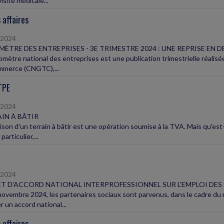
isite médicale...
 affaires
/2024
ÈTRE DES ENTREPRISES - 3E TRIMESTRE 2024 : UNE REPRISE EN D
omètre national des entreprises est une publication trimestrielle réalisé
merce (CNGTC),...
TPE
/2024
IN À BÂTIR
aison d'un terrain à bâtir est une opération soumise à la TVA. Mais qu'est
particulier,...
/2024
T D'ACCORD NATIONAL INTERPROFESSIONNEL SUR L'EMPLOI DES
novembre 2024, les partenaires sociaux sont parvenus, dans le cadre d
er un accord national...
 affaires