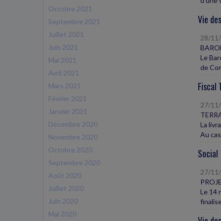
d'une v
Octobre 2021
Vie des
Septembre 2021
Juillet 2021
28/11
Juin 2021
BAROM
Le Bar
Mai 2021
de Com
Avril 2021
Fiscal 
Mars 2021
Février 2021
27/11
Janvier 2021
TERRA
Décembre 2020
La livr
Au cas 
Novembre 2020
Octobre 2020
Social
Septembre 2020
27/11
Août 2020
PROJE
Juillet 2020
Le 14 
Juin 2020
finalis
Mai 2020
Vie des