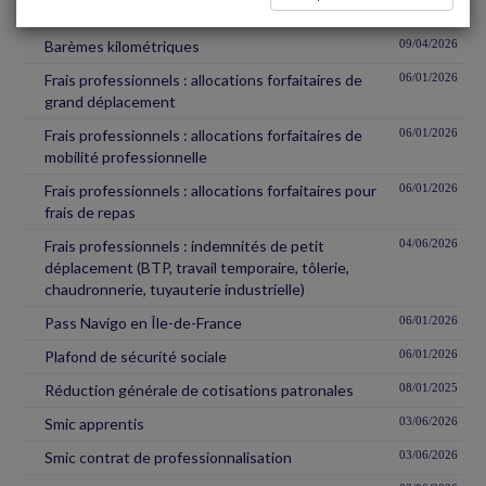
Avantage en nature véhicule
06/01/2026
Barèmes kilométriques
09/04/2026
Frais professionnels : allocations forfaitaires de
06/01/2026
grand déplacement
Frais professionnels : allocations forfaitaires de
06/01/2026
mobilité professionnelle
Frais professionnels : allocations forfaitaires pour
06/01/2026
frais de repas
Frais professionnels : indemnités de petit
04/06/2026
déplacement (BTP, travail temporaire, tôlerie,
chaudronnerie, tuyauterie industrielle)
Pass Navigo en Île-de-France
06/01/2026
Plafond de sécurité sociale
06/01/2026
Réduction générale de cotisations patronales
08/01/2025
Smic apprentis
03/06/2026
Smic contrat de professionnalisation
03/06/2026