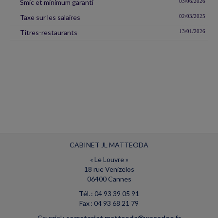
Smic et minimum garanti
03/06/2026
Taxe sur les salaires
02/03/2025
Titres-restaurants
13/01/2026
CABINET JL MATTEODA
« Le Louvre »
18 rue Venizelos
06400 Cannes
Tél. : 04 93 39 05 91
Fax : 04 93 68 21 79
Courriel :
secretariat.matteoda@wanadoo.fr