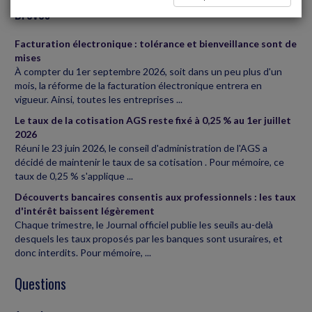
Brèves
Facturation électronique : tolérance et bienveillance sont de
mises
À compter du 1er septembre 2026, soit dans un peu plus d'un
mois, la réforme de la facturation électronique entrera en
vigueur. Ainsi, toutes les entreprises ...
Le taux de la cotisation AGS reste fixé à 0,25 % au 1er juillet
2026
Réuni le 23 juin 2026, le conseil d'administration de l'AGS a
décidé de maintenir le taux de sa cotisation . Pour mémoire, ce
taux de 0,25 % s'applique ...
Découverts bancaires consentis aux professionnels : les taux
d'intérêt baissent légèrement
Chaque trimestre, le Journal officiel publie les seuils au-delà
desquels les taux proposés par les banques sont usuraires, et
donc interdits. Pour mémoire, ...
Questions