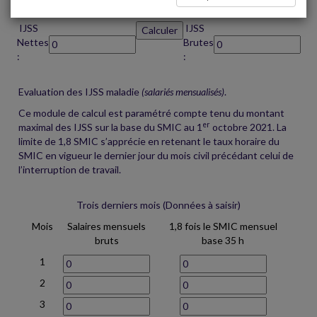
IJSS
IJSS
Nettes
Brutes
:
:
Evaluation des IJSS maladie
(salariés mensualisés)
.
Ce module de calcul est paramétré compte tenu du montant
er
maximal des IJSS sur la base du SMIC au 1
octobre 2021. La
limite de 1,8 SMIC s’apprécie en retenant le taux horaire du
SMIC en vigueur le dernier jour du mois civil précédant celui de
l’interruption de travail.
Trois derniers mois (Données à saisir)
Mois
Salaires mensuels
1,8 fois le SMIC mensuel
bruts
base 35 h
1
2
3