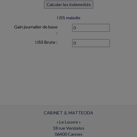
IJSS maladie
Gain journalier de base
:
IJSS Brute :
CABINET JL MATTEODA
« Le Louvre »
18 rue Venizelos
06400 Cannes