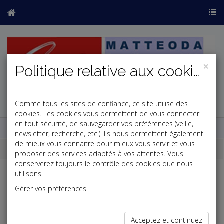
×
Politique relative aux cookies
Comme tous les sites de confiance, ce site utilise des
j
cookies. Les cookies vous permettent de vous connecter
en tout sécurité, de sauvegarder vos préférences (veille,
Base documentaire
newsletter, recherche, etc.). Ils nous permettent également
de mieux vous connaitre pour mieux vous servir et vous
Outils de calcul
proposer des services adaptés à vos attentes. Vous
conserverez toujours le contrôle des cookies que nous
utilisons.
Reconstitution des IJSS nettes en IJSS brutes
Gérer vos préférences
Les indemnités journalières de sécurité sociale sont soumises à
la CSG sur revenus de remplacement de 6.2 % et à la CRDS de
0.5 % sur l'intégralité de leur montant. Il est donc possible de
retrouver le montant des IJSS brutes à partir du montant net.
Acceptez et continuez