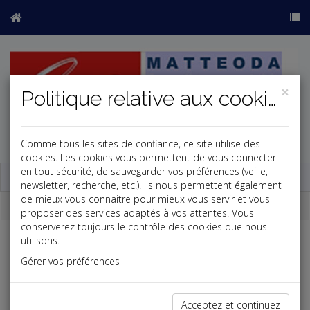
×
Politique relative aux cookies
Comme tous les sites de confiance, ce site utilise des
j
cookies. Les cookies vous permettent de vous connecter
en tout sécurité, de sauvegarder vos préférences (veille,
Base documentaire
newsletter, recherche, etc.). Ils nous permettent également
de mieux vous connaitre pour mieux vous servir et vous
Dépêches
proposer des services adaptés à vos attentes. Vous
conserverez toujours le contrôle des cookies que nous
utilisons.
j
a
b
Gérer vos préférences
Social
Date: 2019-02-27
DÉLÉGUÉ À LA PROTECTION DES DONNÉES
Acceptez et continuez