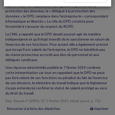
Dans le cadre de l'application du règlement général sur la
protection des données, le « délégué à la protection des
données », le DPD, remplace dans l'entreprise le « correspondant
informatique et libertés ». Le rôle du DPD consiste pour
l'essentiel à s'assurer du respect du RGPD.
La CNIL a rappelé que le DPD devait pouvoir agir de manière
indépendante et qu'il était interdit de le sanctionner en raison de
l'exercice de ses fonctions. Pour autant elle a également précisé
que lorsqu'il est salarié de l'entreprise, le DPD ne bénéficie pas
du statut protecteur accordé aux élus du personnel et aux
délégués syndicaux.
Une réponse ministérielle publiée le 7 février 2019 confirme
cette interprétation car tout en rappelant que le DPD ne peut
pas être relevé de ses fonctions ou pénalisé du fait de l'exercice
de ses missions, le ministère du travail indique que le législateur
n'a pas entendu lui conférer le statut de salarié protégé au sens
du droit du travail.
Rép. Raynal n° 02896, JO 7 février 2019, Sénat quest. p. 712
Retourner à la liste des dépêches
Imprimer