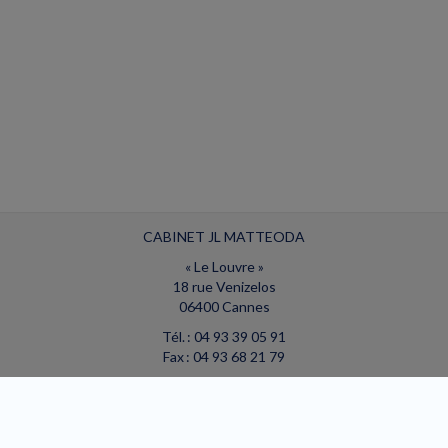
CABINET JL MATTEODA
« Le Louvre »
18 rue Venizelos
06400 Cannes
Tél. : 04 93 39 05 91
Fax : 04 93 68 21 79
Courriel :
secretariat.matteoda@wanadoo.fr